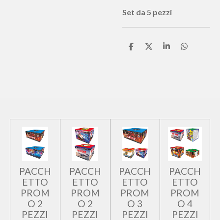
Set da 5 pezzi
C
C
C
C
o
o
o
o
n
n
n
n
d
d
d
d
i
i
i
i
v
v
v
v
i
i
i
i
d
d
d
d
i
i
i
i
PACCH
PACCH
PACCH
PACCH
ETTO
ETTO
ETTO
ETTO
PROM
PROM
PROM
PROM
O 2
O 2
O 3
O 4
PEZZI
PEZZI
PEZZI
PEZZI